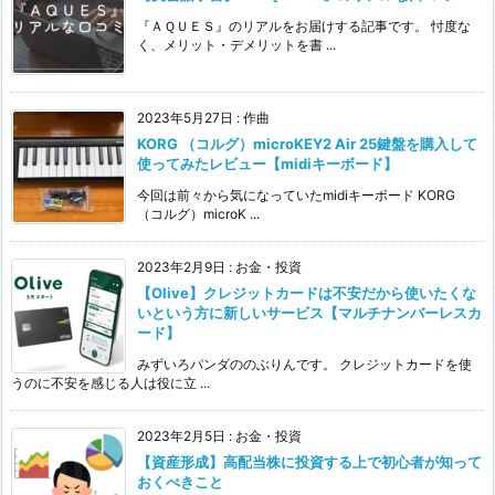
『ＡＱＵＥＳ』のリアルをお届けする記事です。 忖度な
く、メリット・デメリットを書 ...
2023年5月27日
:
作曲
KORG （コルグ）microKEY2 Air 25鍵盤を購入して
使ってみたレビュー【midiキーボード】
今回は前々から気になっていたmidiキーボード KORG
（コルグ）microK ...
2023年2月9日
:
お金・投資
【Olive】クレジットカードは不安だから使いたくな
いという方に新しいサービス【マルチナンバーレスカ
ード】
みずいろパンダののぶりんです。 クレジットカードを使
うのに不安を感じる人は役に立 ...
2023年2月5日
:
お金・投資
【資産形成】高配当株に投資する上で初心者が知って
おくべきこと