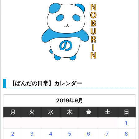
【ぱんだの日常】カレンダー
2019年9月
月
火
水
木
金
土
日
1
2
3
4
5
6
7
8