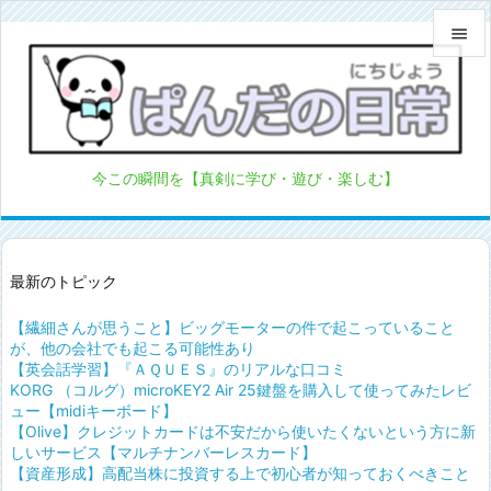


メニュ

サイド
今この瞬間を【真剣に学び・遊び・楽しむ】

前へ

次へ
最新のトピック

【繊細さんが思うこと】ビッグモーターの件で起こっていること
検索
が、他の会社でも起こる可能性あり
【英会話学習】『ＡＱＵＥＳ』のリアルな口コミ
KORG （コルグ）microKEY2 Air 25鍵盤を購入して使ってみたレビ
ュー【midiキーボード】
【Olive】クレジットカードは不安だから使いたくないという方に新
しいサービス【マルチナンバーレスカード】
【資産形成】高配当株に投資する上で初心者が知っておくべきこと