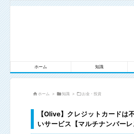
ホーム
知識

ホーム
>

知識
>

お金・投資
【Olive】クレジットカード
いサービス【マルチナンバーレ