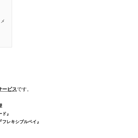
スメ
サービス
です。
理
ード』
『フレキシブルペイ』