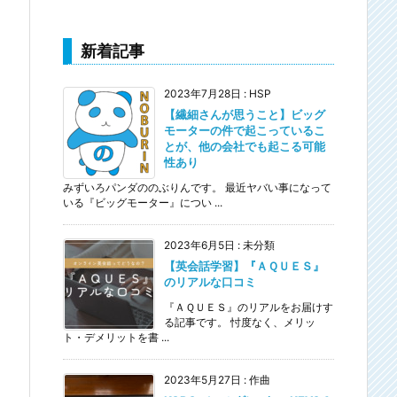
新着記事
2023年7月28日
:
HSP
【繊細さんが思うこと】ビッグ
モーターの件で起こっているこ
とが、他の会社でも起こる可能
性あり
みずいろパンダののぶりんです。 最近ヤバい事になって
いる『ビッグモーター』につい ...
2023年6月5日
:
未分類
【英会話学習】『ＡＱＵＥＳ』
のリアルな口コミ
『ＡＱＵＥＳ』のリアルをお届けす
る記事です。 忖度なく、メリッ
ト・デメリットを書 ...
2023年5月27日
:
作曲