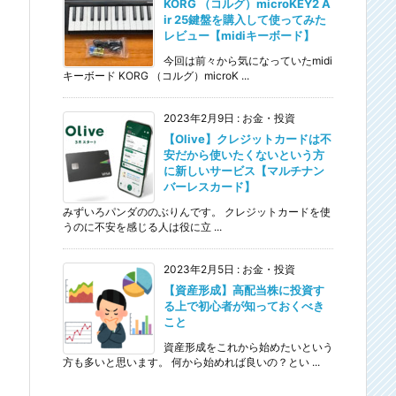
KORG （コルグ）microKEY2 A
ir 25鍵盤を購入して使ってみた
レビュー【midiキーボード】
今回は前々から気になっていたmidi
キーボード KORG （コルグ）microK ...
2023年2月9日
:
お金・投資
【Olive】クレジットカードは不
安だから使いたくないという方
に新しいサービス【マルチナン
バーレスカード】
みずいろパンダののぶりんです。 クレジットカードを使
うのに不安を感じる人は役に立 ...
2023年2月5日
:
お金・投資
【資産形成】高配当株に投資す
る上で初心者が知っておくべき
こと
資産形成をこれから始めたいという
方も多いと思います。 何から始めれば良いの？とい ...