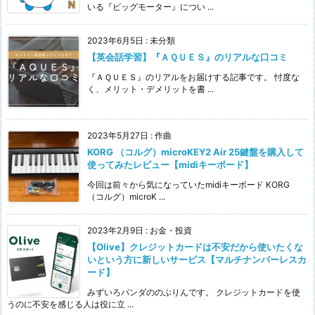
いる『ビッグモーター』につい ...
2023年6月5日
:
未分類
【英会話学習】『ＡＱＵＥＳ』のリアルな口コミ
『ＡＱＵＥＳ』のリアルをお届けする記事です。 忖度な
く、メリット・デメリットを書 ...
2023年5月27日
:
作曲
KORG （コルグ）microKEY2 Air 25鍵盤を購入して
使ってみたレビュー【midiキーボード】
今回は前々から気になっていたmidiキーボード KORG
（コルグ）microK ...
2023年2月9日
:
お金・投資
【Olive】クレジットカードは不安だから使いたくな
いという方に新しいサービス【マルチナンバーレスカ
ード】
みずいろパンダののぶりんです。 クレジットカードを使
うのに不安を感じる人は役に立 ...