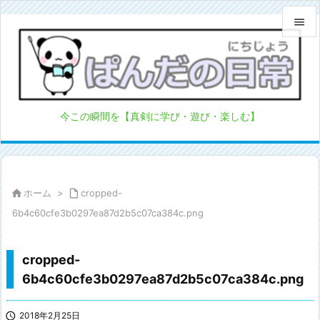


メニュ

サイド
今この瞬間を【真剣に学び・遊び・楽しむ】

前へ

次へ

ホーム
>

cropped-

6b4c60cfe3b0297ea87d2b5c07ca384c.png
検索
cropped-
6b4c60cfe3b0297ea87d2b5c07ca384c.png

2018年2月25日