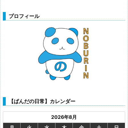
プロフィール
【ぱんだの日常】カレンダー
2026年8月
月
火
水
木
金
土
日