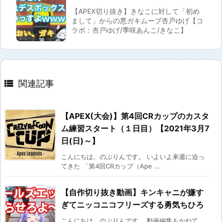
【APEX切り抜き】きなこに対して「初め
まして」からの悪ガキムーブ杏戸ゆげ【コ
ラボ：杏戸ゆげ/季咲あんこ/きなこ】

関連記事
【APEX(大会)】第4回CRカップのカスタ
ム練習スタート（１日目）【2021年3月7
日(日)～】
こんにちは、のぶりんです。 いよいよ来週に迫っ
てきた 「第4回CRカップ（Ape ...
【自作切り抜き動画】キンキャニが嫌す
ぎてニッコニコフリーズする勇気ちひろ
こんにちは、のぶりんです。 動画編集もかねて、