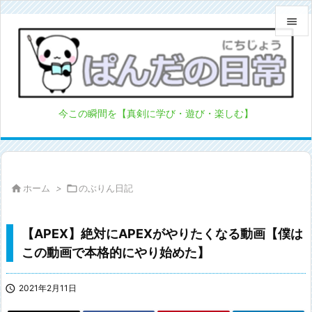


メニュ

サイド
今この瞬間を【真剣に学び・遊び・楽しむ】

前へ

次へ

ホーム
>

のぶりん日記

検索
【APEX】絶対にAPEXがやりたくなる動画【僕は
この動画で本格的にやり始めた】

2021年2月11日