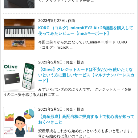
く、メリット・デメリットを書 ...
2023年5月27日
:
作曲
KORG （コルグ）microKEY2 Air 25鍵盤を購入して
使ってみたレビュー【midiキーボード】
今回は前々から気になっていたmidiキーボード KORG
（コルグ）microK ...
2023年2月9日
:
お金・投資
【Olive】クレジットカードは不安だから使いたくな
いという方に新しいサービス【マルチナンバーレスカ
ード】
みずいろパンダののぶりんです。 クレジットカードを使
うのに不安を感じる人は役に立 ...
2023年2月5日
:
お金・投資
【資産形成】高配当株に投資する上で初心者が知って
おくべきこと
資産形成をこれから始めたいという方も多いと思います。
何から始めれば良いの？とい ...