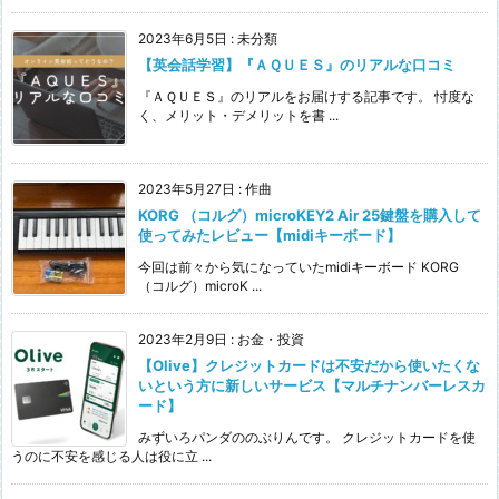
2023年6月5日
:
未分類
【英会話学習】『ＡＱＵＥＳ』のリアルな口コミ
『ＡＱＵＥＳ』のリアルをお届けする記事です。 忖度な
く、メリット・デメリットを書 ...
2023年5月27日
:
作曲
KORG （コルグ）microKEY2 Air 25鍵盤を購入して
使ってみたレビュー【midiキーボード】
今回は前々から気になっていたmidiキーボード KORG
（コルグ）microK ...
2023年2月9日
:
お金・投資
【Olive】クレジットカードは不安だから使いたくな
いという方に新しいサービス【マルチナンバーレスカ
ード】
みずいろパンダののぶりんです。 クレジットカードを使
うのに不安を感じる人は役に立 ...