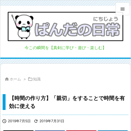


メニュ

サイド
今この瞬間を【真剣に学び・遊び・楽しむ】

前へ

次へ

ホーム
>

知識

検索
【時間の作り方】「親切」をすることで時間を有
効に使える

2019年7月5日

2019年7月31日