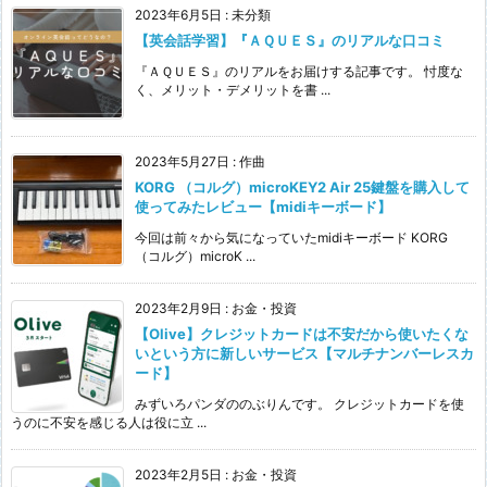
2023年6月5日
:
未分類
【英会話学習】『ＡＱＵＥＳ』のリアルな口コミ
『ＡＱＵＥＳ』のリアルをお届けする記事です。 忖度な
く、メリット・デメリットを書 ...
2023年5月27日
:
作曲
KORG （コルグ）microKEY2 Air 25鍵盤を購入して
使ってみたレビュー【midiキーボード】
今回は前々から気になっていたmidiキーボード KORG
（コルグ）microK ...
2023年2月9日
:
お金・投資
【Olive】クレジットカードは不安だから使いたくな
いという方に新しいサービス【マルチナンバーレスカ
ード】
みずいろパンダののぶりんです。 クレジットカードを使
うのに不安を感じる人は役に立 ...
2023年2月5日
:
お金・投資