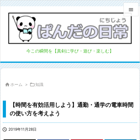


メニュ

サイド
今この瞬間を【真剣に学び・遊び・楽しむ】

前へ

次へ

ホーム
>

知識

検索
【時間を有効活用しよう】通勤・通学の電車時間
の使い方を考えよう

2019年11月28日