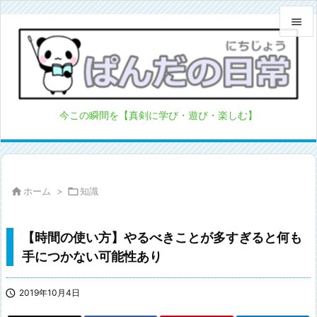


メニュ

サイド
今この瞬間を【真剣に学び・遊び・楽しむ】

前へ

次へ

ホーム
>

知識

検索
【時間の使い方】やるべきことが多すぎると何も
手につかない可能性あり

2019年10月4日