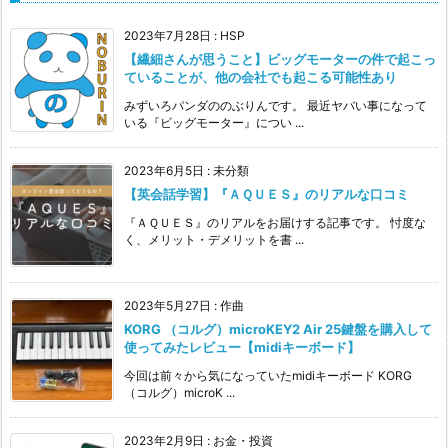
2023年7月28日
:
HSP
【繊細さんが思うこと】ビッグモーターの件で起こっ
ていることが、他の会社でも起こる可能性あり
みずいろパンダののぶりんです。 最近ヤバい事になって
いる『ビッグモーター』につい ...
2023年6月5日
:
未分類
【英会話学習】『ＡＱＵＥＳ』のリアルな口コミ
『ＡＱＵＥＳ』のリアルをお届けする記事です。 忖度な
く、メリット・デメリットを書 ...
2023年5月27日
:
作曲
KORG （コルグ）microKEY2 Air 25鍵盤を購入して
使ってみたレビュー【midiキーボード】
今回は前々から気になっていたmidiキーボード KORG
（コルグ）microK ...
2023年2月9日
:
お金・投資