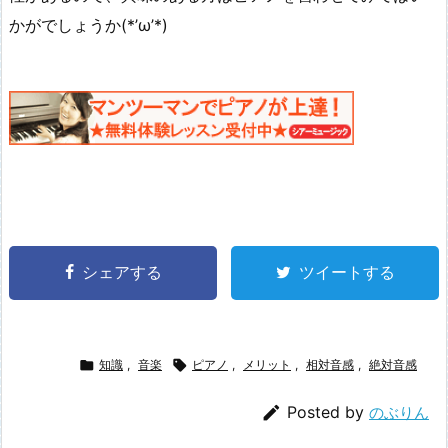
かがでしょうか(*’ω’*)
シェアする
ツイートする

知識
,
音楽

ピアノ
,
メリット
,
相対音感
,
絶対音感

Posted by
のぶりん