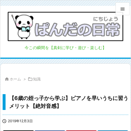


メニュ

サイド
今この瞬間を【真剣に学び・遊び・楽しむ】

前へ

次へ

ホーム
>

知識

検索
【6歳の姪っ子から学ぶ】ピアノを早いうちに習う
メリット【絶対音感】

2019年12月3日