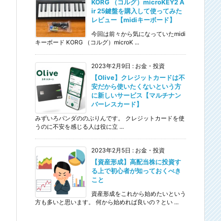
KORG （コルグ）microKEY2 A
ir 25鍵盤を購入して使ってみた
レビュー【midiキーボード】
今回は前々から気になっていたmidi
キーボード KORG （コルグ）microK ...
2023年2月9日
:
お金・投資
【Olive】クレジットカードは不
安だから使いたくないという方
に新しいサービス【マルチナン
バーレスカード】
みずいろパンダののぶりんです。 クレジットカードを使
うのに不安を感じる人は役に立 ...
2023年2月5日
:
お金・投資
【資産形成】高配当株に投資す
る上で初心者が知っておくべき
こと
資産形成をこれから始めたいという
方も多いと思います。 何から始めれば良いの？とい ...