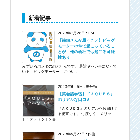
新着記事
2023年7月28日
:
HSP
【繊細さんが思うこと】ビッグ
モーターの件で起こっているこ
とが、他の会社でも起こる可能
性あり
みずいろパンダののぶりんです。 最近ヤバい事になって
いる『ビッグモーター』につい ...
2023年6月5日
:
未分類
【英会話学習】『ＡＱＵＥＳ』
のリアルな口コミ
『ＡＱＵＥＳ』のリアルをお届けす
る記事です。 忖度なく、メリッ
ト・デメリットを書 ...
2023年5月27日
:
作曲