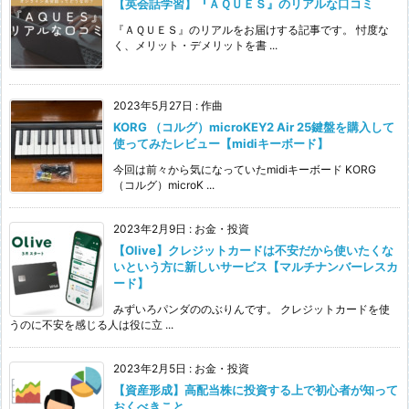
【英会話学習】『ＡＱＵＥＳ』のリアルな口コミ
『ＡＱＵＥＳ』のリアルをお届けする記事です。 忖度な
く、メリット・デメリットを書 ...
2023年5月27日
:
作曲
KORG （コルグ）microKEY2 Air 25鍵盤を購入して
使ってみたレビュー【midiキーボード】
今回は前々から気になっていたmidiキーボード KORG
（コルグ）microK ...
2023年2月9日
:
お金・投資
【Olive】クレジットカードは不安だから使いたくな
いという方に新しいサービス【マルチナンバーレスカ
ード】
みずいろパンダののぶりんです。 クレジットカードを使
うのに不安を感じる人は役に立 ...
2023年2月5日
:
お金・投資
【資産形成】高配当株に投資する上で初心者が知って
おくべきこと