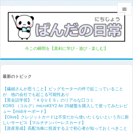


メニュ

サイド
今この瞬間を【真剣に学び・遊び・楽しむ】

前へ

次へ
最新のトピック

【繊細さんが思うこと】ビッグモーターの件で起こっていること
検索
が、他の会社でも起こる可能性あり
【英会話学習】『ＡＱＵＥＳ』のリアルな口コミ
KORG （コルグ）microKEY2 Air 25鍵盤を購入して使ってみたレビ
ュー【midiキーボード】
【Olive】クレジットカードは不安だから使いたくないという方に新
しいサービス【マルチナンバーレスカード】
【資産形成】高配当株に投資する上で初心者が知っておくべきこと