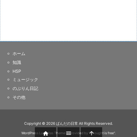
ホーム
知識
HSP
ミュージック
のぶりん日記
その他
Copyright ©
2026
ぱんだの日常
All Rights Reserved.



WordPress Luxeritas Theme is provided by "
Thought is free
".