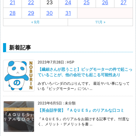
21
22
23
24
25
26
27
28
29
30
31
« 9月
11月 »
新着記事
2023年7月28日
:
HSP
【繊細さんが思うこと】ビッグモーターの件で起こっ
ていることが、他の会社でも起こる可能性あり
みずいろパンダののぶりんです。 最近ヤバい事になって
いる『ビッグモーター』につい ...
2023年6月5日
:
未分類
【英会話学習】『ＡＱＵＥＳ』のリアルな口コミ
『ＡＱＵＥＳ』のリアルをお届けする記事です。 忖度な
く、メリット・デメリットを書 ...