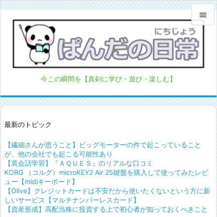


メニュ

サイド
今この瞬間を【真剣に学び・遊び・楽しむ】

前へ

次へ
最新のトピック

【繊細さんが思うこと】ビッグモーターの件で起こっていること
検索
が、他の会社でも起こる可能性あり
【英会話学習】『ＡＱＵＥＳ』のリアルな口コミ
KORG （コルグ）microKEY2 Air 25鍵盤を購入して使ってみたレビ
ュー【midiキーボード】
【Olive】クレジットカードは不安だから使いたくないという方に新
しいサービス【マルチナンバーレスカード】
【資産形成】高配当株に投資する上で初心者が知っておくべきこと