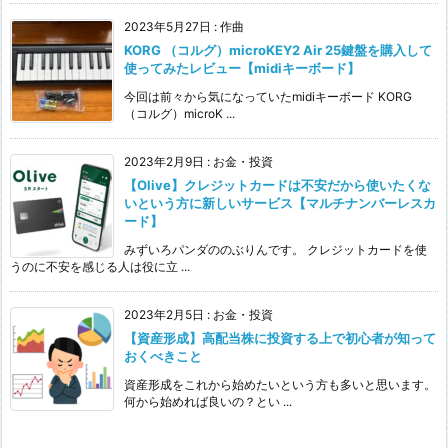
2023年5月27日
:
作曲
KORG （コルグ）microKEY2 Air 25鍵盤を購入して
使ってみたレビュー【midiキーボード】
今回は前々から気になっていたmidiキーボード KORG
（コルグ）microK ...
2023年2月9日
:
お金・投資
【Olive】クレジットカードは不安だから使いたくな
いという方に新しいサービス【マルチナンバーレスカ
ード】
みずいろパンダののぶりんです。 クレジットカードを使
うのに不安を感じる人は役に立 ...
2023年2月5日
:
お金・投資
【資産形成】高配当株に投資する上で初心者が知って
おくべきこと
資産形成をこれから始めたいという方も多いと思います。
何から始めれば良いの？とい ...