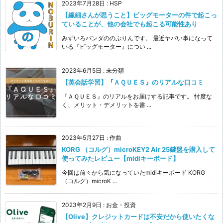
2023年7月28日
:
HSP
【繊細さんが思うこと】ビッグモーターの件で起こっ
ていることが、他の会社でも起こる可能性あり
みずいろパンダののぶりんです。 最近ヤバい事になって
いる『ビッグモーター』につい ...
2023年6月5日
:
未分類
【英会話学習】『ＡＱＵＥＳ』のリアルな口コミ
『ＡＱＵＥＳ』のリアルをお届けする記事です。 忖度な
く、メリット・デメリットを書 ...
2023年5月27日
:
作曲
KORG （コルグ）microKEY2 Air 25鍵盤を購入して
使ってみたレビュー【midiキーボード】
今回は前々から気になっていたmidiキーボード KORG
（コルグ）microK ...
2023年2月9日
:
お金・投資
【Olive】クレジットカードは不安だから使いたくな