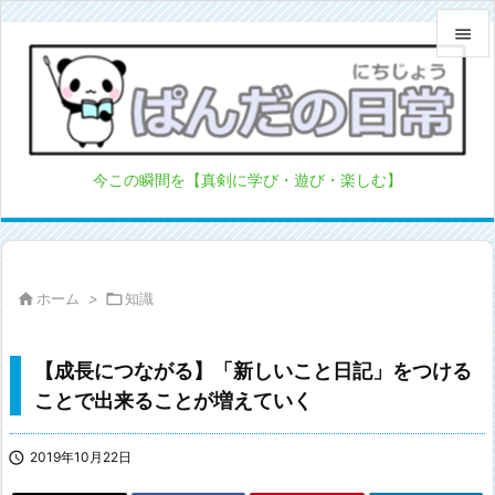


メニュ

サイド
今この瞬間を【真剣に学び・遊び・楽しむ】

前へ

次へ

ホーム
>

知識

検索
【成長につながる】「新しいこと日記」をつける
ことで出来ることが増えていく

2019年10月22日