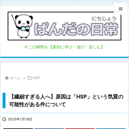


メニュ

サイド
今この瞬間を【真剣に学び・遊び・楽しむ】

前へ

次へ

ホーム
>

HSP

検索
【繊細すぎる人へ】原因は「HSP」という気質の
可能性がある件について

2023年1月19日