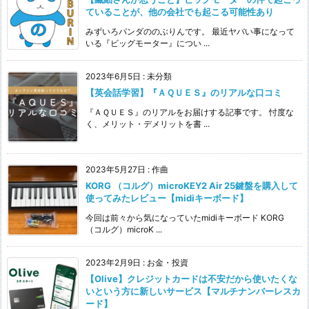
ていることが、他の会社でも起こる可能性あり
みずいろパンダののぶりんです。 最近ヤバい事になって
いる『ビッグモーター』につい ...
2023年6月5日
:
未分類
【英会話学習】『ＡＱＵＥＳ』のリアルな口コミ
『ＡＱＵＥＳ』のリアルをお届けする記事です。 忖度な
く、メリット・デメリットを書 ...
2023年5月27日
:
作曲
KORG （コルグ）microKEY2 Air 25鍵盤を購入して
使ってみたレビュー【midiキーボード】
今回は前々から気になっていたmidiキーボード KORG
（コルグ）microK ...
2023年2月9日
:
お金・投資
【Olive】クレジットカードは不安だから使いたくな
いという方に新しいサービス【マルチナンバーレスカ
ード】